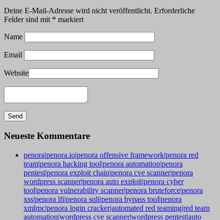
Deine E-Mail-Adresse wird nicht veröffentlicht.
Erforderliche
Felder sind mit
*
markiert
Name
Email
Website
Neueste Kommentare
penora|penora.io|penora offensive framework|penora red
team|penora hacking tool|penora automation|penora
pentest|penora exploit chain|penora cve scanner|penora
wordpress scanner|penora auto exploit|penora cyber
tool|penora vulnerability scanner|penora bruteforce|penora
xss|penora lfi|penora sqli|penora bypass tool|penora
xmlrpc|penora login cracker|automated red teaming|red team
automation|wordpress cve scanner|wordpress pentest|auto