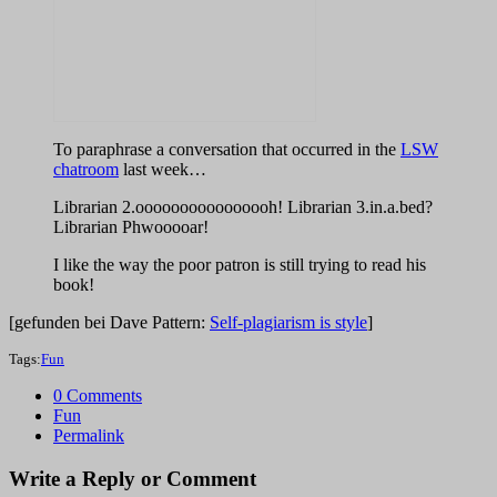
To paraphrase a conversation that occurred in the
LSW
chatroom
last week…
Librarian 2.oooooooooooooooh! Librarian 3.in.a.bed?
Librarian Phwooooar!
I like the way the poor patron is still trying to read his
book!
[gefunden bei Dave Pattern:
Self-plagiarism is style
]
Tags:
Fun
0 Comments
Fun
Permalink
Write a Reply or Comment