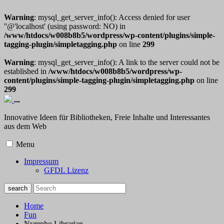
Warning
: mysql_get_server_info(): Access denied for user
''@'localhost' (using password: NO) in
/www/htdocs/w008b8b5/wordpress/wp-content/plugins/simple-
tagging-plugin/simpletagging.php
on line
299
Warning
: mysql_get_server_info(): A link to the server could not be
established in
/www/htdocs/w008b8b5/wordpress/wp-
content/plugins/simple-tagging-plugin/simpletagging.php
on line
299
...
Innovative Ideen für Bibliotheken, Freie Inhalte und Interessantes
aus dem Web
Menu
Impressum
GFDL Lizenz
Home
Fun
Nympho Librarian