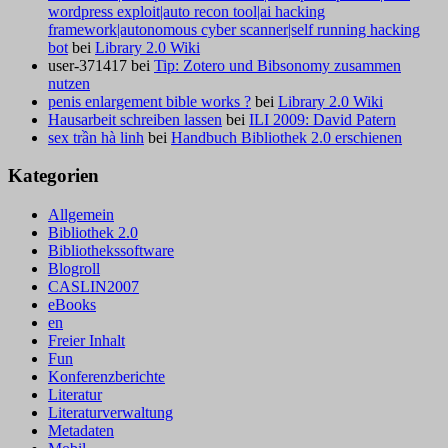
wordpress exploit|auto recon tool|ai hacking
framework|autonomous cyber scanner|self running hacking
bot
bei
Library 2.0 Wiki
user-371417
bei
Tip: Zotero und Bibsonomy zusammen
nutzen
penis enlargement bible works ?
bei
Library 2.0 Wiki
Hausarbeit schreiben lassen
bei
ILI 2009: David Patern
sex trần hà linh
bei
Handbuch Bibliothek 2.0 erschienen
Kategorien
Allgemein
Bibliothek 2.0
Bibliothekssoftware
Blogroll
CASLIN2007
eBooks
en
Freier Inhalt
Fun
Konferenzberichte
Literatur
Literaturverwaltung
Metadaten