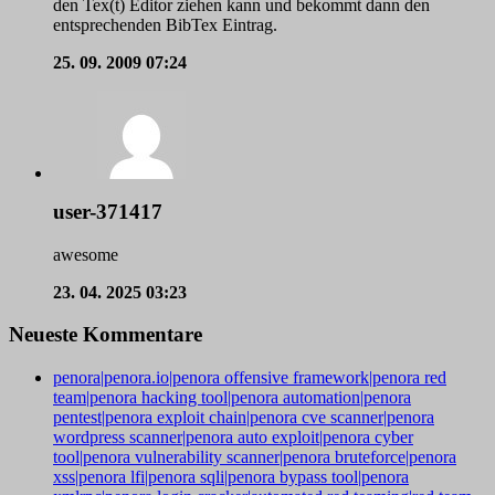
den Tex(t) Editor ziehen kann und bekommt dann den
entsprechenden BibTex Eintrag.
25. 09. 2009
07:24
user-371417
awesome
23. 04. 2025
03:23
Neueste Kommentare
penora|penora.io|penora offensive framework|penora red
team|penora hacking tool|penora automation|penora
pentest|penora exploit chain|penora cve scanner|penora
wordpress scanner|penora auto exploit|penora cyber
tool|penora vulnerability scanner|penora bruteforce|penora
xss|penora lfi|penora sqli|penora bypass tool|penora