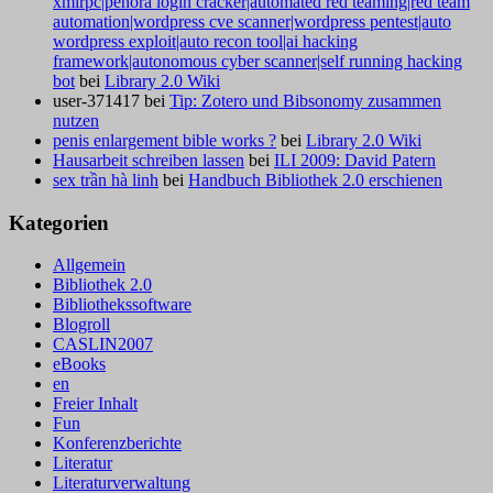
xmlrpc|penora login cracker|automated red teaming|red team
automation|wordpress cve scanner|wordpress pentest|auto
wordpress exploit|auto recon tool|ai hacking
framework|autonomous cyber scanner|self running hacking
bot
bei
Library 2.0 Wiki
user-371417
bei
Tip: Zotero und Bibsonomy zusammen
nutzen
penis enlargement bible works ?
bei
Library 2.0 Wiki
Hausarbeit schreiben lassen
bei
ILI 2009: David Patern
sex trần hà linh
bei
Handbuch Bibliothek 2.0 erschienen
Kategorien
Allgemein
Bibliothek 2.0
Bibliothekssoftware
Blogroll
CASLIN2007
eBooks
en
Freier Inhalt
Fun
Konferenzberichte
Literatur
Literaturverwaltung