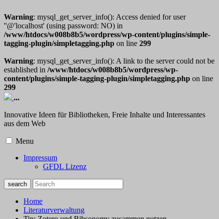
Warning
: mysql_get_server_info(): Access denied for user
''@'localhost' (using password: NO) in
/www/htdocs/w008b8b5/wordpress/wp-content/plugins/simple-
tagging-plugin/simpletagging.php
on line
299
Warning
: mysql_get_server_info(): A link to the server could not be
established in
/www/htdocs/w008b8b5/wordpress/wp-
content/plugins/simple-tagging-plugin/simpletagging.php
on line
299
...
Innovative Ideen für Bibliotheken, Freie Inhalte und Interessantes
aus dem Web
Menu
Impressum
GFDL Lizenz
Home
Literaturverwaltung
Tip: Zotero und Bibsonomy zusammen nutzen