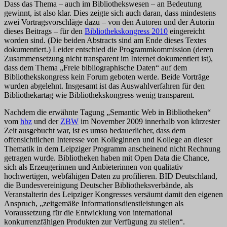
Dass das Thema – auch im Bibliothekswesen – an Bedeutung
gewinnt, ist also klar. Dies zeigte sich auch daran, dass mindestens
zwei Vortragsvorschläge dazu – von den Autoren und der Autorin
dieses Beitrags – für den
Bibliothekskongress 2010
eingereicht
worden sind. (Die beiden Abstracts sind am Ende dieses Textes
dokumentiert.) Leider entschied die Programmkommission (deren
Zusammensetzung nicht transparent im Internet dokumentiert ist),
dass dem Thema „Freie bibliographische Daten“ auf dem
Bibliothekskongress kein Forum geboten werde. Beide Vorträge
wurden abgelehnt. Insgesamt ist das Auswahlverfahren für den
Bibliothekartag wie Bibliothekskongress wenig transparent.
Nachdem die erwähnte Tagung „Semantic Web in Bibliotheken“
vom
hbz
und der
ZBW
im November 2009 innerhalb von kürzester
Zeit ausgebucht war, ist es umso bedauerlicher, dass dem
offensichtlichen Interesse von Kolleginnen und Kollege an dieser
Thematik in dem Leipziger Programm anscheinend nicht Rechnung
getragen wurde. Bibliotheken haben mit Open Data die Chance,
sich als Erzeugerinnen und Anbieterinnen von qualitativ
hochwertigen, webfähigen Daten zu profilieren. BID Deutschland,
die Bundesvereinigung Deutscher Bibliotheksverbände, als
Veranstalterin des Leipziger Kongresses versäumt damit den eigenen
Anspruch, „zeitgemäße Informationsdienstleistungen als
Voraussetzung für die Entwicklung von international
konkurrenzfähigen Produkten zur Verfügung zu stellen“.