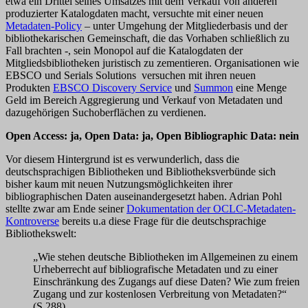
etwa ein Drittel seines Umsatzes mit dem Verkauf von anderen
produzierter Katalogdaten macht, versuchte mit einer neuen
Metadaten-Policy
– unter Umgehung der Mitgliederbasis und der
bibliothekarischen Gemeinschaft, die das Vorhaben schließlich zu
Fall brachten -, sein Monopol auf die Katalogdaten der
Mitgliedsbibliotheken juristisch zu zementieren. Organisationen wie
EBSCO und Serials Solutions versuchen mit ihren neuen
Produkten
EBSCO Discovery Service
und
Summon
eine Menge
Geld im Bereich Aggregierung und Verkauf von Metadaten und
dazugehörigen Suchoberflächen zu verdienen.
Open Access: ja, Open Data: ja, Open Bibliographic Data: nein
Vor diesem Hintergrund ist es verwunderlich, dass die
deutschsprachigen Bibliotheken und Bibliotheksverbünde sich
bisher kaum mit neuen Nutzungsmöglichkeiten ihrer
bibliographischen Daten auseinandergesetzt haben. Adrian Pohl
stellte zwar am Ende seiner
Dokumentation der OCLC-Metadaten-
Kontroverse
bereits u.a diese Frage für die deutschsprachige
Bibliothekswelt:
„Wie stehen deutsche Bibliotheken im Allgemeinen zu einem
Urheberrecht auf bibliografische Metadaten und zu einer
Einschränkung des Zugangs auf diese Daten? Wie zum freien
Zugang und zur kostenlosen Verbreitung von Metadaten?“
(S.288)