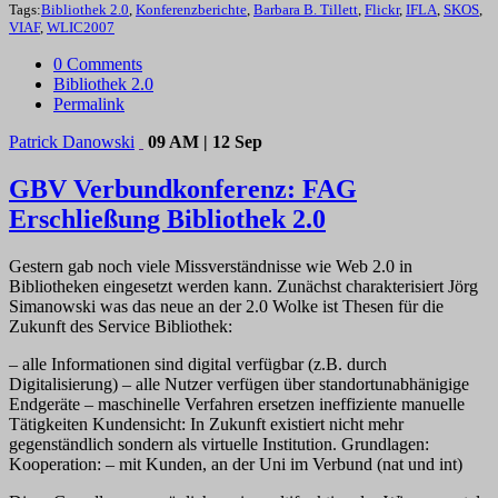
Tags:
Bibliothek 2.0
,
Konferenzberichte
,
Barbara B. Tillett
,
Flickr
,
IFLA
,
SKOS
,
VIAF
,
WLIC2007
0 Comments
Bibliothek 2.0
Permalink
Patrick Danowski
09 AM | 12 Sep
GBV Verbundkonferenz: FAG
Erschließung Bibliothek 2.0
Gestern gab noch viele Missverständnisse wie Web 2.0 in
Bibliotheken eingesetzt werden kann. Zunächst charakterisiert Jörg
Simanowski was das neue an der 2.0 Wolke ist Thesen für die
Zukunft des Service Bibliothek:
– alle Informationen sind digital verfügbar (z.B. durch
Digitalisierung) – alle Nutzer verfügen über standortunabhänigige
Endgeräte – maschinelle Verfahren ersetzen ineffiziente manuelle
Tätigkeiten Kundensicht: In Zukunft existiert nicht mehr
gegenständlich sondern als virtuelle Institution. Grundlagen:
Kooperation: – mit Kunden, an der Uni im Verbund (nat und int)