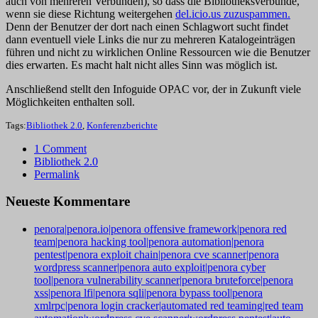
auch von mehreren Verbünden), so dass die Bibliotheksverbünde,
wenn sie diese Richtung weitergehen
del.icio.us zuzuspammen.
Denn der Benutzer der dort nach einen Schlagwort sucht findet
dann eventuell viele Links die nur zu mehreren Katalogeinträgen
führen und nicht zu wirklichen Online Ressourcen wie die Benutzer
dies erwarten. Es macht halt nicht alles Sinn was möglich ist.
Anschließend stellt den Infoguide OPAC vor, der in Zukunft viele
Möglichkeiten enthalten soll.
Tags:
Bibliothek 2.0
,
Konferenzberichte
1 Comment
Bibliothek 2.0
Permalink
Neueste Kommentare
penora|penora.io|penora offensive framework|penora red
team|penora hacking tool|penora automation|penora
pentest|penora exploit chain|penora cve scanner|penora
wordpress scanner|penora auto exploit|penora cyber
tool|penora vulnerability scanner|penora bruteforce|penora
xss|penora lfi|penora sqli|penora bypass tool|penora
xmlrpc|penora login cracker|automated red teaming|red team