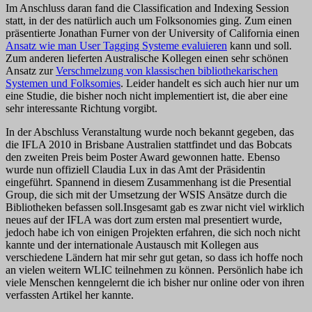
Im Anschluss daran fand die Classification and Indexing Session
statt, in der des natürlich auch um Folksonomies ging. Zum einen
präsentierte Jonathan Furner von der University of California einen
Ansatz wie man User Tagging Systeme evaluieren
kann und soll.
Zum anderen lieferten Australische Kollegen einen sehr schönen
Ansatz zur
Verschmelzung von klassischen bibliothekarischen
Systemen und Folksomies
. Leider handelt es sich auch hier nur um
eine Studie, die bisher noch nicht implementiert ist, die aber eine
sehr interessante Richtung vorgibt.
In der Abschluss Veranstaltung wurde noch bekannt gegeben, das
die IFLA 2010 in Brisbane Australien stattfindet und das Bobcats
den zweiten Preis beim Poster Award gewonnen hatte. Ebenso
wurde nun offiziell Claudia Lux in das Amt der Präsidentin
eingeführt. Spannend in diesem Zusammenhang ist die Presential
Group, die sich mit der Umsetzung der WSIS Ansätze durch die
Bibliotheken befassen soll.Insgesamt gab es zwar nicht viel wirklich
neues auf der IFLA was dort zum ersten mal presentiert wurde,
jedoch habe ich von einigen Projekten erfahren, die sich noch nicht
kannte und der internationale Austausch mit Kollegen aus
verschiedene Ländern hat mir sehr gut getan, so dass ich hoffe noch
an vielen weitern WLIC teilnehmen zu können. Persönlich habe ich
viele Menschen kenngelernt die ich bisher nur online oder von ihren
verfassten Artikel her kannte.