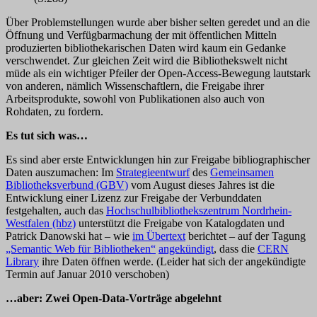
Über Problemstellungen wurde aber bisher selten geredet und an die
Öffnung und Verfügbarmachung der mit öffentlichen Mitteln
produzierten bibliothekarischen Daten wird kaum ein Gedanke
verschwendet. Zur gleichen Zeit wird die Bibliothekswelt nicht
müde als ein wichtiger Pfeiler der Open-Access-Bewegung lautstark
von anderen, nämlich Wissenschaftlern, die Freigabe ihrer
Arbeitsprodukte, sowohl von Publikationen also auch von
Rohdaten, zu fordern.
Es tut sich was…
Es sind aber erste Entwicklungen hin zur Freigabe bibliographischer
Daten auszumachen: Im
Strategieentwurf
des
Gemeinsamen
Bibliotheksverbund (GBV)
vom August dieses Jahres ist die
Entwicklung einer Lizenz zur Freigabe der Verbunddaten
festgehalten, auch das
Hochschulbibliothekszentrum Nordrhein-
Westfalen (hbz)
unterstützt die Freigabe von Katalogdaten und
Patrick Danowski hat – wie
im Übertext
berichtet – auf der Tagung
„Semantic Web für Bibliotheken“
angekündigt
, dass die
CERN
Library
ihre Daten öffnen werde. (Leider hat sich der angekündigte
Termin auf Januar 2010 verschoben)
…aber: Zwei Open-Data-Vorträge abgelehnt