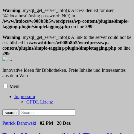
Warning
: mysql_get_server_info(): Access denied for user
''@'localhost' (using password: NO) in
/www/htdocs/w008b8b5/wordpress/wp-content/plugins/simple-
tagging-plugin/simpletagging.php
on line
299
Warning
: mysql_get_server_info(): A link to the server could not be
established in
/www/htdocs/w008b8b5/wordpress/wp-
content/plugins/simple-tagging-plugin/simpletagging.php
on line
299
...
Innovative Ideen für Bibliotheken, Freie Inhalte und Interessantes
aus dem Web
Menu
Impressum
GFDL Lizenz
Patrick Danowski
02 PM | 20 Dez