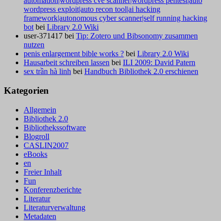
automation|wordpress cve scanner|wordpress pentest|auto
wordpress exploit|auto recon tool|ai hacking
framework|autonomous cyber scanner|self running hacking
bot
bei
Library 2.0 Wiki
user-371417
bei
Tip: Zotero und Bibsonomy zusammen
nutzen
penis enlargement bible works ?
bei
Library 2.0 Wiki
Hausarbeit schreiben lassen
bei
ILI 2009: David Patern
sex trần hà linh
bei
Handbuch Bibliothek 2.0 erschienen
Kategorien
Allgemein
Bibliothek 2.0
Bibliothekssoftware
Blogroll
CASLIN2007
eBooks
en
Freier Inhalt
Fun
Konferenzberichte
Literatur
Literaturverwaltung
Metadaten