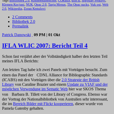
Tags:
Bibliothek 2.0
,
Konferenzberichte
,
CORBIS
,
dlib.sl
,
Jugoslav Petkovi
,
Klemen Kocjani
,
NUK
,
Opac 2.0
,
Tanja Merun
,
The Opac sucks
,
Vuk osi
,
Web
2.0
,
Wikipedia
,
Zoran Krstulovi
2 Comments
Bibliothek 2.0
Permalink
Patrick Danowski
09 PM | 01 Okt
IFLA WLIC 2007: Bericht Teil 4
Schon fast verjährt aber der Vollständigkeit halber den letzten Teil
meines IFLA Berichts:
Am letzten Tag habe ich zwei Panels mit Vorträgen besucht. Zum
einen das Panel der CDNL Alliance for Bibliographic Standards
(ICABS) mit den Vorträgen über die
2.0 Strategie der British
Library
von Caraline Brazier und einem
Update zu VIAF und der
möglichen Verwendung im Sematic Web
hier war SKOS Thema
von Barbara B. Tillett von der Library of Congress. Ebenso war
der Vortrag der Nationalbibliothek von Australien sehr interessant,
die im
Bereich Bilder mit Flickr kooperieren
, dieser wurde von
Pamela Gatenby gehalten.