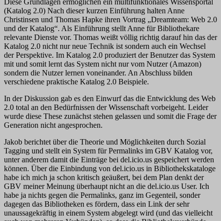
Diese Grundlagen ermöglichen ein multifunktionales Wissensportal
(Katalog 2.0) Nach dieser kurzen Einführung halten Anne
Christinsen und Thomas Hapke ihren Vortrag „Dreamteam: Web 2.0
und der Katalog“. Als Einführung stellt Anne für Bibliothekare
relevante Dienste vor. Thomas weißt völlig richtig darauf hin das der
Katalog 2.0 nicht nur neue Technik ist sondern auch ein Wechsel
der Perspektive. Im Katalog 2.0 produziert der Benutzer das System
mit und somit lernt das System nicht nur vom Nutzer (Amazon)
sondern die Nutzer lernen voneinander. An Abschluss bilden
verschiedene praktische Katalog 2.0 Beispiele.
In der Diskussion gab es den Einwurf das die Entwicklung des Web
2.0 total an den Bedürfnissen der Wissenschaft vorbeigeht. Leider
wurde diese These zunächst stehen gelassen und somit die Frage der
Generation nicht angesprochen.
Jakob berichtet über die Theorie und Möglichkeiten durch Sozial
Tagging und stellt ein System für Permalinks im GBV Katalog vor,
unter anderem damit die Einträge bei del.icio.us gespeichert werden
können. Über die Einbindung von del.icio.us in Bibliothekskataloge
habe ich mich ja schon kritisch geäußert, bei dem Plan denkt der
GBV meiner Meinung überhaupt nicht an die del.icio.us User. Ich
habe ja nichts gegen die Permalinks, ganz im Gegenteil, sonder
dagegen das Bibliotheken es fördern, dass ein Link der sehr
unaussagekräftig in einem System abgelegt wird (und das vielleicht