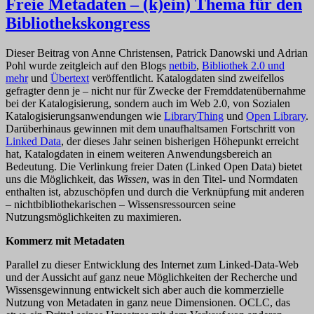
Freie Metadaten – (k)ein) Thema für den
Bibliothekskongress
Dieser Beitrag von Anne Christensen, Patrick Danowski und Adrian
Pohl wurde zeitgleich auf den Blogs
netbib
,
Bibliothek 2.0 und
mehr
und
Übertext
veröffentlicht. Katalogdaten sind zweifellos
gefragter denn je – nicht nur für Zwecke der Fremddatenübernahme
bei der Katalogisierung, sondern auch im Web 2.0, von Sozialen
Katalogisierungsanwendungen wie
LibraryThing
und
Open Library
.
Darüberhinaus gewinnen mit dem unaufhaltsamen Fortschritt von
Linked Data
, der dieses Jahr seinen bisherigen Höhepunkt erreicht
hat, Katalogdaten in einem weiteren Anwendungsbereich an
Bedeutung. Die Verlinkung freier Daten (Linked Open Data) bietet
uns die Möglichkeit, das
Wissen
, was in den Titel- und Normdaten
enthalten ist, abzuschöpfen und durch die Verknüpfung mit anderen
– nichtbibliothekarischen – Wissensressourcen seine
Nutzungsmöglichkeiten zu maximieren.
Kommerz mit Metadaten
Parallel zu dieser Entwicklung des Internet zum Linked-Data-Web
und der Aussicht auf ganz neue Möglichkeiten der Recherche und
Wissensgewinnung entwickelt sich aber auch die kommerzielle
Nutzung von Metadaten in ganz neue Dimensionen. OCLC, das