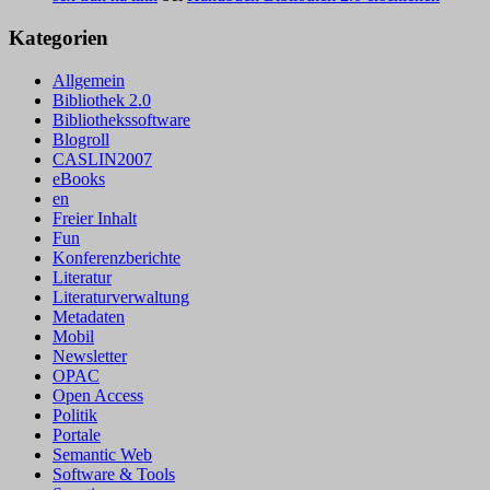
Kategorien
Allgemein
Bibliothek 2.0
Bibliothekssoftware
Blogroll
CASLIN2007
eBooks
en
Freier Inhalt
Fun
Konferenzberichte
Literatur
Literaturverwaltung
Metadaten
Mobil
Newsletter
OPAC
Open Access
Politik
Portale
Semantic Web
Software & Tools