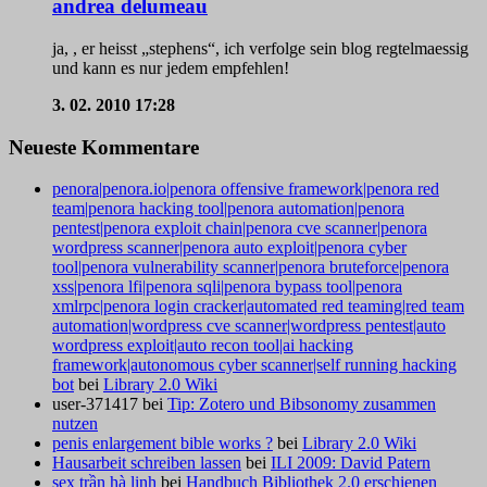
andrea delumeau
ja, , er heisst „stephens“, ich verfolge sein blog regtelmaessig
und kann es nur jedem empfehlen!
3. 02. 2010
17:28
Neueste Kommentare
penora|penora.io|penora offensive framework|penora red
team|penora hacking tool|penora automation|penora
pentest|penora exploit chain|penora cve scanner|penora
wordpress scanner|penora auto exploit|penora cyber
tool|penora vulnerability scanner|penora bruteforce|penora
xss|penora lfi|penora sqli|penora bypass tool|penora
xmlrpc|penora login cracker|automated red teaming|red team
automation|wordpress cve scanner|wordpress pentest|auto
wordpress exploit|auto recon tool|ai hacking
framework|autonomous cyber scanner|self running hacking
bot
bei
Library 2.0 Wiki
user-371417
bei
Tip: Zotero und Bibsonomy zusammen
nutzen
penis enlargement bible works ?
bei
Library 2.0 Wiki
Hausarbeit schreiben lassen
bei
ILI 2009: David Patern
sex trần hà linh
bei
Handbuch Bibliothek 2.0 erschienen