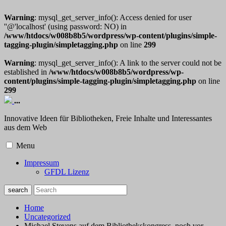
Warning
: mysql_get_server_info(): Access denied for user
''@'localhost' (using password: NO) in
/www/htdocs/w008b8b5/wordpress/wp-content/plugins/simple-
tagging-plugin/simpletagging.php
on line
299
Warning
: mysql_get_server_info(): A link to the server could not be
established in
/www/htdocs/w008b8b5/wordpress/wp-
content/plugins/simple-tagging-plugin/simpletagging.php
on line
299
...
Innovative Ideen für Bibliotheken, Freie Inhalte und Interessantes
aus dem Web
Menu
Impressum
GFDL Lizenz
Home
Uncategorized
Michael Stevens auf dem Bibliothekskongress, noch vor